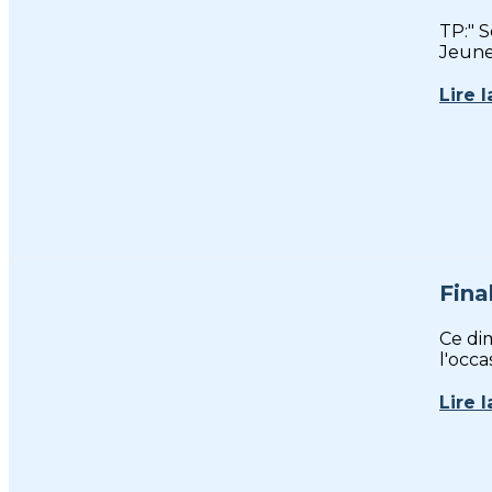
TP:" 
Jeunes
Lire l
Fina
Ce di
l'occa
Lire l