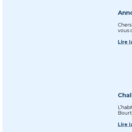
Anno
Chers 
vous d
Lire l
Chal
L’hab
Bourtz
Lire l