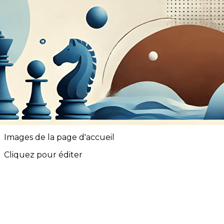
Exporter les lignes sélectionnées
Exporter toutes les colonnes
Exporter uniquement les colonnes affichées
Menu
<
>
HALL OF FAME
EDITION 2025
EDITION 2026
?>
Images de la page d'accueil
Cliquez pour éditer